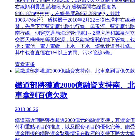
悅的笑容，同時也標志著，該標段火器營站至終點區間
右線順利貫通.該標段火終盾構區間右線長度為
940.187m，左線長度為963.289m，共計
1903.476m。盾構機于2010年2月22日從巴溝村右線始
發，先后下穿藍定廠北路北行線、昆玉河、藍定廠北路
南行線、側穿交通局海淀管理處1～2層房屋和萬泉河立
交西天橋橋樁等風險源，以及錯綜復雜的地下管線，包
括：電信、電力電纜、上水、下水、煤氣管道等41條。
其中包含直徑在1米以上的雨、污水管線5條。
查看更多
鐵道部將獲逾2000億融資支持南、北
車拿到百億欠款
2013-08-26
鐵道部近期將獲得超過2000億元的融資支持，其資金償
付和重點項目的推進，以及配套項目的優化完善。飽受
資金困擾的鐵路資金緊張情況在政府的支持下將大大緩
解。