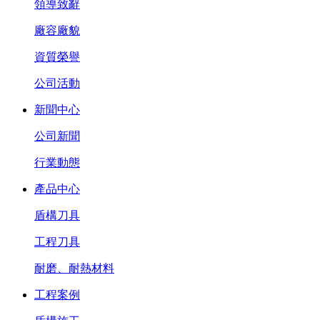
領導致辭
廠容廠貌
資質榮譽
公司活動
新聞中心
公司新聞
行業動態
產品中心
盾構刀具
工程刀具
耐磨、耐熱材料
工程案例