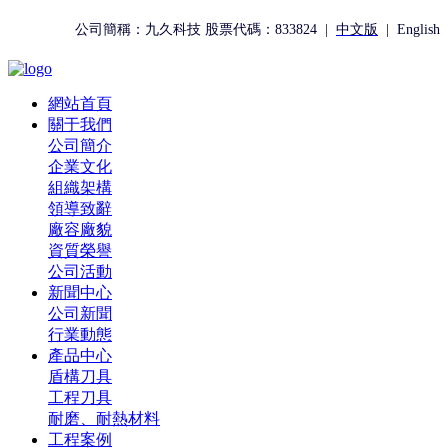
公司簡稱：九久科技 股票代碼：833824 |
中文版
|
English
網站首頁
關于我們
公司簡介
企業文化
組織架構
領導致辭
廠容廠貌
資質榮譽
公司活動
新聞中心
公司新聞
行業動態
產品中心
盾構刀具
工程刀具
耐磨、耐熱材料
工程案例