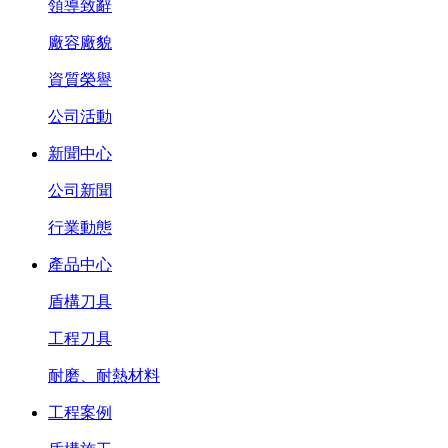
領導致辭
廠容廠貌
資質榮譽
公司活動
新聞中心
公司新聞
行業動態
產品中心
盾構刀具
工程刀具
耐磨、耐熱材料
工程案例