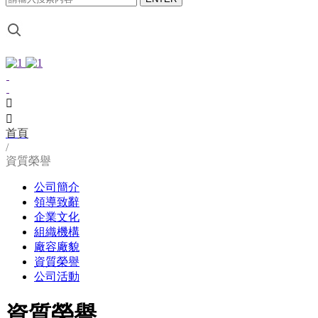


首頁
/
資質榮譽
公司簡介
領導致辭
企業文化
組織機構
廠容廠貌
資質榮譽
公司活動
資質榮譽