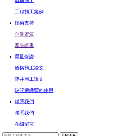
盾構施工
工程施工案例
技術支持
企業資質
產品證書
質量保證
盾構施工論文
豎井施工論文
破碎機錘頭的使用
聯系我們
聯系我們
在線留言