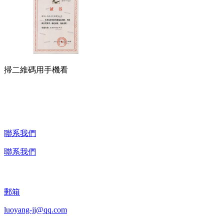
掃二維碼用手機看
聯系我們
聯系我們
聯系我們
郵箱
luoyang-jj@qq.com